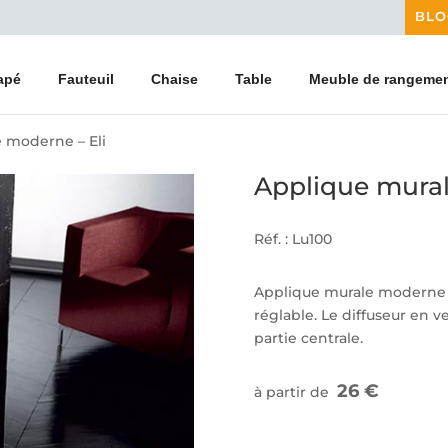
BLO
apé
Fauteuil
Chaise
Table
Meuble de rangeme
 moderne – Eli
Applique mural
Réf. : Lu100
Applique murale moderne 
réglable. Le diffuseur en v
partie centrale.
26 €
à partir de