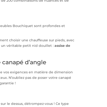
rès de 200 combinaisons de nuances et de
 Meubles Bouchiquet sont profondes et
ment choisir une chauffeuse sur pieds, avec
un véritable petit nid douillet :
assise de
e canapé d’angle
e de vos exigences en matière de dimension
teux. N’oubliez pas de poser votre canapé
garantie !
 sur le dessus, détrompez-vous ! Ce type