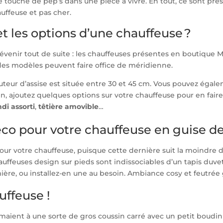
une touche de pep’s dans une pièce à vivre. En tout, ce sont p
uffeuse et pas cher.
t les options d’une chauffeuse ?
révenir tout de suite : les chauffeuses présentes en boutique
 des modèles peuvent faire office de méridienne.
uteur d’assise est située entre 30 et 45 cm. Vous pouvez égale
, ajoutez quelques options sur votre chauffeuse pour en faire 
di assorti
,
têtière amovible
…
éco pour votre chauffeuse en guise d
s pour votre chauffeuse, puisque cette dernière suit la moindr
uffeuses design sur pieds sont indissociables d’un tapis duve
mière
, ou installez-en une au besoin. Ambiance cosy et feutrée 
uffeuse !
maient à une sorte de gros coussin carré avec un petit boudin