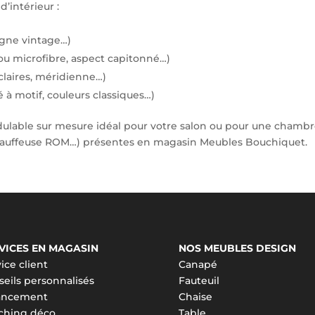
d’intérieur :
ligne vintage…)
u microfibre, aspect capitonné…)
laires, méridienne…)
 à motif, couleurs classiques…)
ulable sur mesure idéal pour votre salon ou pour une chamb
auffeuse ROM…) présentes en magasin Meubles Bouchiquet.
VICES EN MAGASIN
NOS MEUBLES DESIGN
ice client
Canapé
eils personnalisés
Fauteuil
ancement
Chaise
ching déco
Table