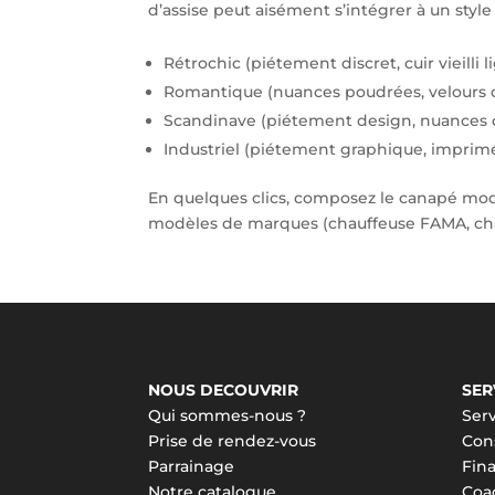
d’assise peut aisément s’intégrer à un style 
Rétrochic (piétement discret, cuir vieilli 
Romantique (nuances poudrées, velours o
Scandinave (piétement design, nuances c
Industriel (piétement graphique, imprimé
En quelques clics, composez le canapé mod
modèles de marques (chauffeuse FAMA, ch
NOUS DECOUVRIR
SER
Qui sommes-nous ?
Serv
Prise de rendez-vous
Cons
Parrainage
Fin
Notre catalogue
Coa