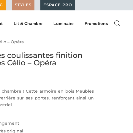
G
STYLES
ESPACE PRO
nt
Lit & Chambre
Luminaire
Promotions
lio – Opéra
s coulissantes finition
s Célio – Opéra
 chambre ! Cette armoire en bois Meubles
errière sur ses portes, renforçant ainsi un
striel.
rangement
rès original