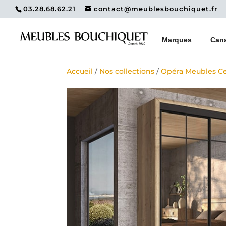
03.28.68.62.21
contact@meublesbouchiquet.fr
Marques
Can
Accueil
/
Nos collections
/
Opéra Meubles Ce