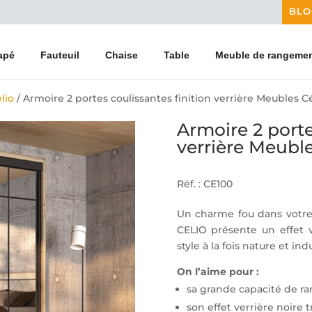
BLO
apé
Fauteuil
Chaise
Table
Meuble de rangeme
lio
/ Armoire 2 portes coulissantes finition verrière Meubles Cé
Armoire 2 porte
verrière Meuble
Réf. : CE100
Un charme fou dans votre
CELIO présente un effet v
style à la fois nature et indu
On l’aime pour :
sa grande capacité de 
son effet verrière noire t