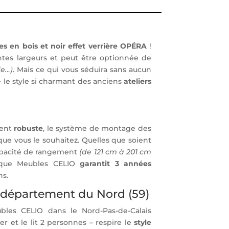
es en bois et noir effet verrière OPÉRA
!
entes largeurs et peut être optionnée de
ie…)
. Mais ce qui vous séduira sans aucun
 le style si charmant des anciens
ateliers
ment
robuste
, le système de montage des
 vous le souhaitez. Quelles que soient
capacité de rangement
(de 121 cm à 201 cm
marque Meubles CELIO
garantit 3 années
ns.
 département du Nord (59)
les CELIO dans le Nord-Pas-de-Calais
r et le lit 2 personnes – respire le
style