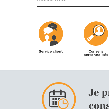
Service client
Conseils
personnalisés
Je 
cons