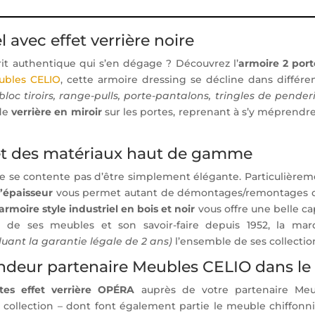
l avec effet verrière noire
rit authentique qui s’en dégage ? Découvrez l’
armoire 2 port
ubles CELIO
, cette armoire dressing se décline dans différ
(bloc tiroirs, range-pulls, porte-pantalons, tringles de pender
 de
verrière en miroir
sur les portes, reprenant à s’y méprendre
 et des matériaux haut de gamme
e se contente pas d’être simplement élégante. Particulière
’épaisseur
vous permet autant de démontages/remontages que
armoire style industriel en bois et noir
vous offre une belle 
té de ses meubles et son savoir-faire depuis 1952, la 
ncluant la garantie légale de 2 ans)
l’ensemble de ses collectio
ndeur partenaire Meubles CELIO dans le
tes effet verrière OPÉRA
auprès de votre partenaire Meub
 collection – dont font également partie le meuble chiffonnie