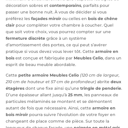
décoration sobres et
contemporains
, parfaits pour
passer une bonne nuit. À vous de décider si vous
préférez les
façades miroir
ou celles en
bois de chêne
clair
pour compléter votre chambre à coucher. Quel
que soit votre choix, vous pourrez compter sur une
fermeture discrète
grâce à un système
d’amortissement des portes, ce qui peut s’avérer
pratique si vous devez vous lever tôt. Cette
armoire en
bois
est conçue et fabriquée par
Meubles Celio
, dans un
esprit de beau meuble abordable.
Cette
petite armoire Meubles Celio
(120 cm de largeur,
210 cm de hauteur et 57 cm de profondeur)
abrite
deux
étagères
dont une fixe ainsi qu’une
tringle de penderie
.
D’une épaisseur allant jusqu’à
25 mm
, les panneaux de
particules mélaminés se montent et se démontent
autant de fois que nécessaire. Ainsi, cette
armoire en
bois miroir
pourra suivre l’évolution de votre foyer en
changeant de place comme de pièce. Sur toute la
longueur de chaque façade, une
poignée en métal gris