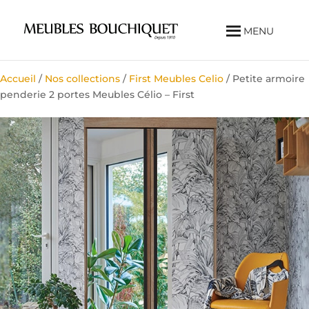
MENU
Accueil
/
Nos collections
/
First Meubles Celio
/ Petite armoire
penderie 2 portes Meubles Célio – First