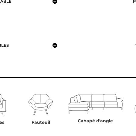
SABLE
P
BLES
Canapé d'angle
es
Fauteuil