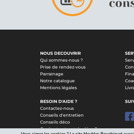
cons
NOUS DECOUVRIR
SER
Qui sommes-nous ?
Serv
Prise de rendez-vous
Cons
Parrainage
Fin
Notre catalogue
Coa
Mentions légales
Liv
BESOIN D'AIDE ?
SUI
Contactez-nous
Conseils d'entretien
Conseils déco
Quel est votre style déco ?
Vous aimez les cookies ? Le site Meubles Bouchiquet aussi !