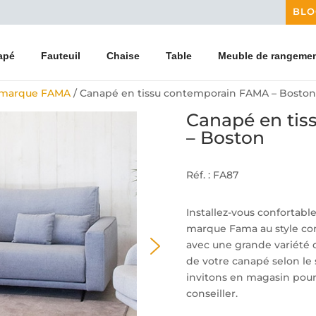
BLO
apé
Fauteuil
Chaise
Table
Meuble de rangeme
 marque FAMA
/ Canapé en tissu contemporain FAMA – Boston
Canapé en ti
– Boston
Réf. : FA87
Installez-vous confortab
marque Fama au style co
avec une grande variété 
de votre canapé selon le 
invitons en magasin pou
conseiller.