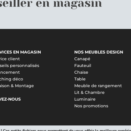
eiller en magasin
VICES EN MAGASIN
NOS MEUBLES DESIGN
ice client
Canapé
eils personnalisés
Fauteuil
ancement
Chaise
ching déco
Table
raison & Montage
Meuble de rangement
Lit & Chambre
VEZ-NOUS
Luminaire
Nos promotions
 Ces petits fichiers nous permettent de vous offrir la meilleure expéri