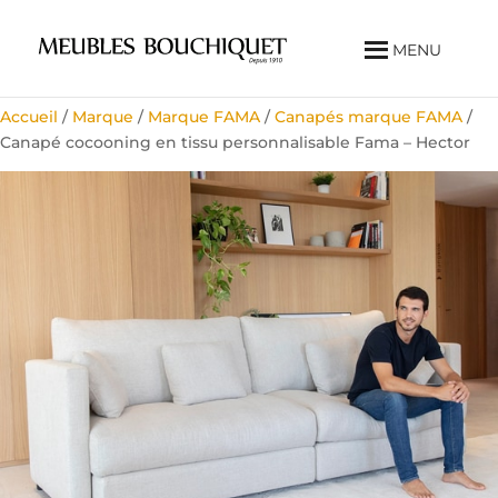
MENU
Accueil
/
Marque
/
Marque FAMA
/
Canapés marque FAMA
/
Canapé cocooning en tissu personnalisable Fama – Hector