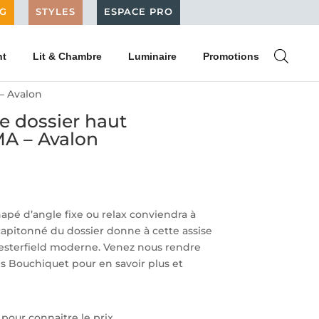
G
STYLES
ESPACE PRO
nt
Lit & Chambre
Luminaire
Promotions
– Avalon
e dossier haut
MA – Avalon
napé d’angle fixe ou relax conviendra à
 capitonné du dossier donne à cette assise
esterfield moderne. Venez nous rendre
s Bouchiquet pour en savoir plus et
our connaitre le prix.