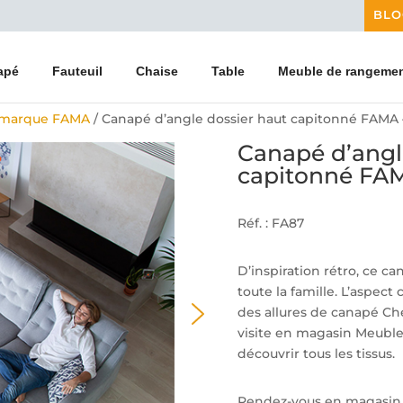
BLO
apé
Fauteuil
Chaise
Table
Meuble de rangeme
 marque FAMA
/ Canapé d’angle dossier haut capitonné FAMA 
Canapé d’angl
capitonné FA
Réf. : FA87
D’inspiration rétro, ce ca
toute la famille. L’aspect
des allures de canapé Ch
visite en magasin Meuble
découvrir tous les tissus.
Rendez-vous en magasin p