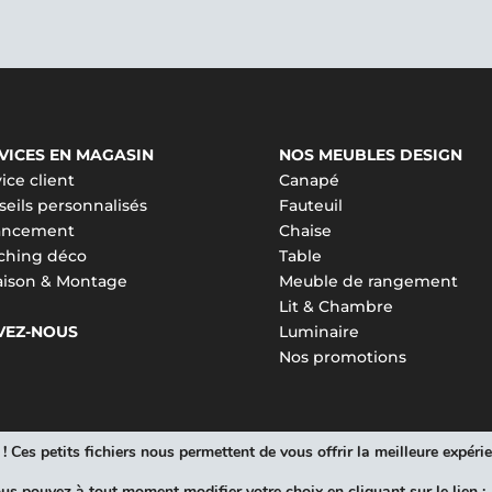
VICES EN MAGASIN
NOS MEUBLES DESIGN
ice client
Canapé
eils personnalisés
Fauteuil
ancement
Chaise
ching déco
Table
raison & Montage
Meuble de rangement
Lit & Chambre
VEZ-NOUS
Luminaire
Nos promotions
 Ces petits fichiers nous permettent de vous offrir la meilleure expéri
ous pouvez à tout moment modifier votre choix en cliquant sur le lien :