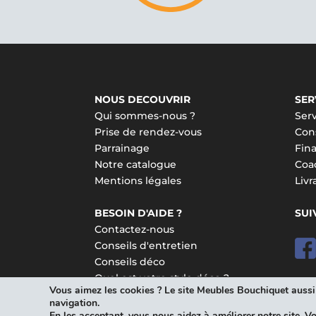
NOUS DECOUVRIR
SER
Qui sommes-nous ?
Serv
Prise de rendez-vous
Cons
Parrainage
Fin
Notre catalogue
Coa
Mentions légales
Liv
BESOIN D'AIDE ?
SUI
Contactez-nous
Conseils d'entretien
Conseils déco
Quel est votre style déco ?
Vous aimez les cookies ? Le site Meubles Bouchiquet aussi !
navigation.
En les acceptant, vous nous aidez à améliorer notre site. V