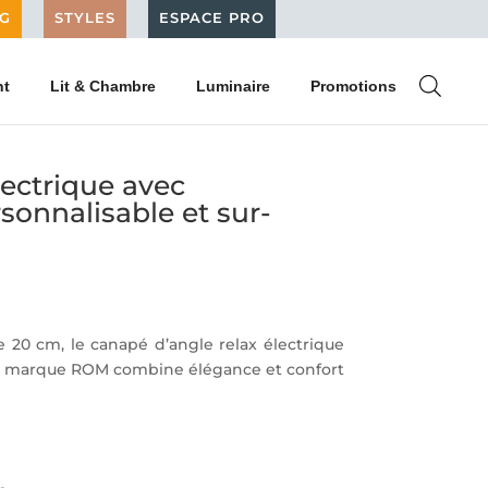
G
STYLES
ESPACE PRO
nt
Lit & Chambre
Luminaire
Promotions
lectrique avec
sonnalisable et sur-
e 20 cm, le canapé d’angle relax électrique
la marque ROM combine élégance et confort