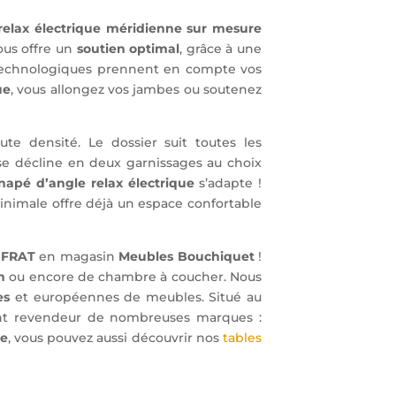
relax électrique méridienne sur mesure
ous offre un
soutien optimal
, grâce à une
t technologiques prennent en compte vos
ue
, vous allongez vos jambes ou soutenez
e densité. Le dossier suit toutes les
se décline en deux garnissages au choix
napé d’angle relax électrique
s’adapte !
minimale offre déjà un espace confortable
e FRAT
en magasin
Meubles Bouchiquet
!
n
ou encore de chambre à coucher. Nous
es
et européennes de meubles. Situé au
nt revendeur de nombreuses marques :
re
, vous pouvez aussi découvrir nos
tables