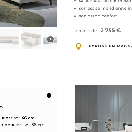
sa conception sur mesur
son assise méridienne i
son grand confort
2 755 €
à partir de

EXPOSÉ EN MAGA
cm
assise : 46 cm
 assise : 56 cm