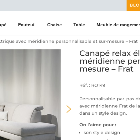
BLO
apé
Fauteuil
Chaise
Table
Meuble de rangeme
ectrique avec méridienne personnalisable et sur-mesure – Frat
Canapé relax é
méridienne per
mesure – Frat
Réf. : RO149
Personnalisable par pas d
avec méridienne Frat de 
dans un style design.
On l’aime pour :
son style design