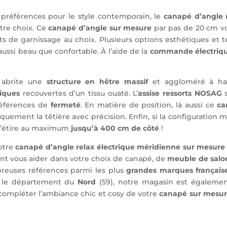
références pour le style contemporain, le
canapé d’angle 
re choix. Ce
canapé d’angle sur mesure
par pas de 20 cm v
ts de garnissage au choix. Plusieurs options esthétiques e
ussi beau que confortable. À l’aide de la
commande électriq
abrite une
structure en hêtre massif
et aggloméré à haut
tiques
recouvertes d’un tissu ouaté. L’
assise ressorts NOSAG
références de
fermeté
. En matière de position, là aussi ce
ca
quement la têtière avec précision. Enfin, si la configuration 
 s’étire au maximum
jusqu’à 400 cm de côté
!
votre
canapé d’angle relax électrique méridienne sur mesur
ent vous aider dans votre choix de canapé, de
meuble de salo
euses références parmi les plus
grandes marques français
s le département du
Nord
(59), notre magasin est égaleme
compléter l’ambiance chic et cosy de votre
canapé sur mesu