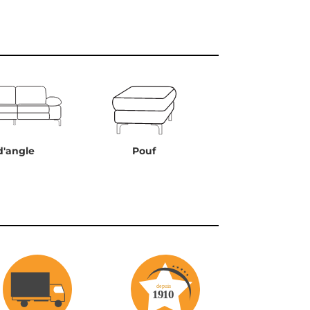
Pouf
d'angle