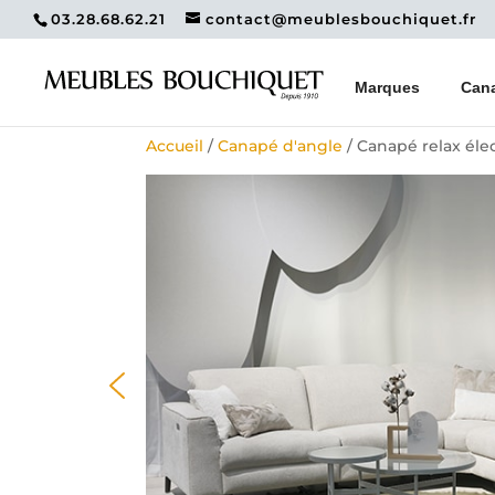
03.28.68.62.21
contact@meublesbouchiquet.fr
Marques
Can
Accueil
/
Canapé d'angle
/ Canapé relax él