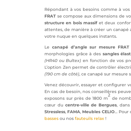
Répondant à vos besoins comme à vos p
FRAT
se compose aux dimensions de vot
structure en bois massif
et deux confor
attentes, de manière à créer un canapé a
votre nuque en quelques instants.
Le
canapé d’angle sur mesure FRAT
morphologies grâce à des
sangles élas
(HR40 ou Bultex)
en fonction de vos p
L’option Zen permet de contrôler électri
(190 cm de côté)
, ce canapé sur mesure
Venez découvrir, essayer et configurer 
En cas de besoin, nos conseillères peuv
2
exposons sur près de 1800 m
de nombr
cœur du
centre-ville de Bergues
, dan
Stressless
,
FAMA
,
Meubles CELIO
… Pour 
basses
ou nos
fauteuils relax
!