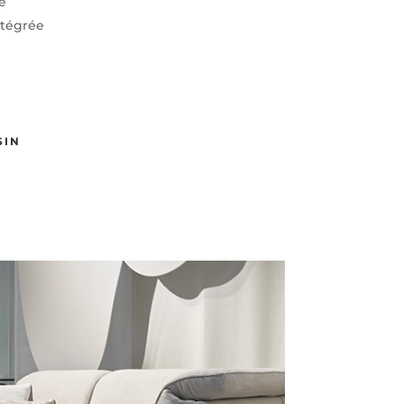
e
ntégrée
SIN