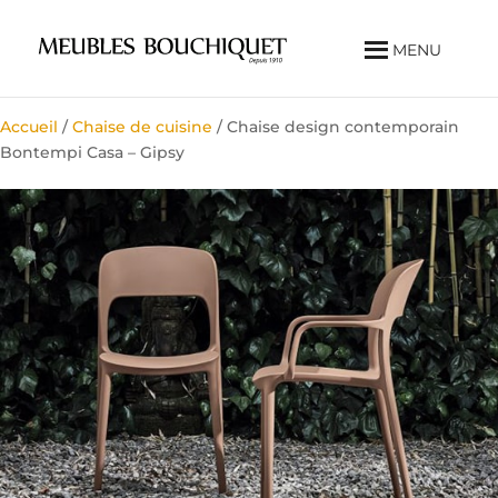
MENU
Accueil
/
Chaise de cuisine
/ Chaise design contemporain
Bontempi Casa – Gipsy