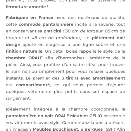
premier, vous pouvez compter sur le système de
fermeture amortie
!
Fabriquée en France
avec des matériaux de qualité,
cette
commode pantalonnière
incite à la rêverie, tout
en conservant sa
praticité
(130 cm de largeur, 88 cm de
hauteur et 48 cm de profondeur)
. Le
piétement noir
design
ajoute en élégance à une ligne sobre et une
finition naturelle
. Un détail boisé rappelle le style de la
chambre OPALE
afin d’harmoniser l’ambiance de la
pièce. Ainsi, vous profitez d’un cadre idéal pour trouver
le sommeil ou simplement pour vous relaxer quelques
instants. Le premier des
3 tiroirs avec amortissement
est
compartimenté
, ce qui vous permet d’ajouter
quelques vêtements plus petits dans cet espace de
rangement.
Idéalement intégrée à la chambre coordonnée, la
pantalonnière en bois OPALE Meubles CELIO
rassemble
vos vêtements avec style. Commandez-la dès à présent
en magasin
Meubles Bouchiquet
, à
Bergues
(59) ! Afin