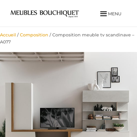
MENU
Accueil
/
Composition
/ Composition meuble tv scandinave –
A077