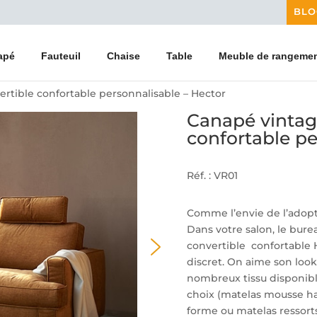
BLO
apé
Fauteuil
Chaise
Table
Meuble de rangeme
rtible confortable personnalisable – Hector
Canapé vintag
confortable pe
Réf. : VR01
Comme l’envie de l’adopt
Dans votre salon, le bur
convertible confortable 
discret. On aime son look
nombreux tissu disponibl
choix (matelas mousse ha
forme ou matelas ressort