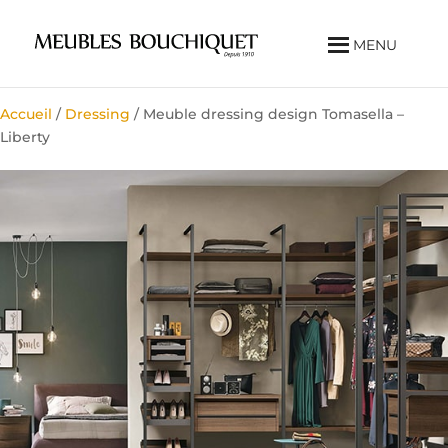
MENU
Accueil
/
Dressing
/ Meuble dressing design Tomasella –
Liberty