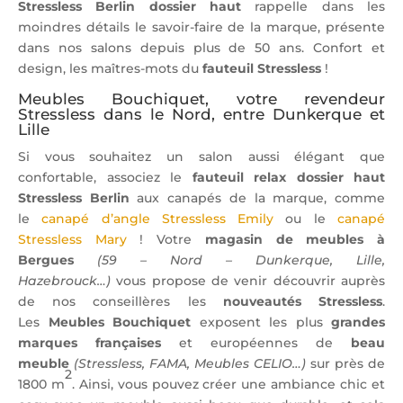
Stressless Berlin dossier haut
rappelle dans les
moindres détails le savoir-faire de la marque, présente
dans nos salons depuis plus de 50 ans. Confort et
design, les maîtres-mots du
fauteuil Stressless
!
Meubles Bouchiquet, votre revendeur
Stressless dans le Nord, entre Dunkerque et
Lille
Si vous souhaitez un salon aussi élégant que
confortable, associez le
fauteuil relax dossier haut
Stressless Berlin
aux canapés de la marque, comme
le
canapé d’angle Stressless Emily
ou le
canapé
Stressless Mary
! Votre
magasin de meubles à
Bergues
(59 – Nord – Dunkerque, Lille,
Hazebrouck…)
vous propose de venir découvrir auprès
de nos conseillères les
nouveautés Stressless
.
Les
Meubles Bouchiquet
exposent les plus
grandes
marques françaises
et européennes de
beau
meuble
(Stressless, FAMA, Meubles CELIO…)
sur près de
2
1800 m
. Ainsi, vous pouvez créer une ambiance chic et