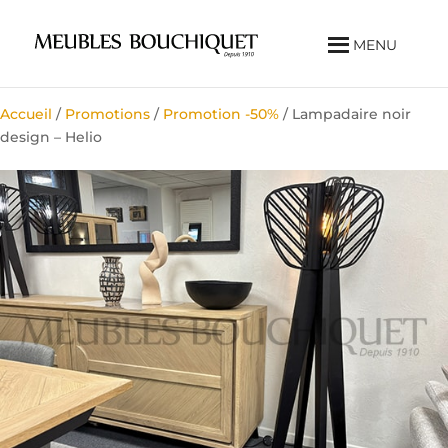
MENU
Accueil
/
Promotions
/
Promotion -50%
/ Lampadaire noir
design – Helio