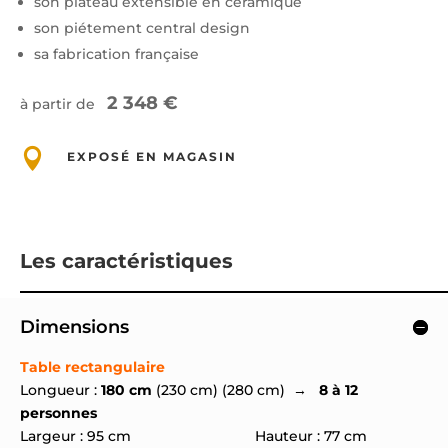
son plateau extensible en céramique
son piétement central design
sa fabrication française
2 348 €
à partir de

EXPOSÉ EN MAGASIN
Les caractéristiques
Dimensions
Table rectangulaire
Longueur :
180 cm
(230 cm) (280 cm) →
8 à 12
personnes
Largeur : 95 cm Hauteur : 77 cm