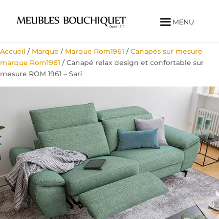
MENU
Accueil
/
Marque
/
Marque Rom1961
/
Canapés sur mesure
marque Rom1961
/ Canapé relax design et confortable sur
mesure ROM 1961 – Sari