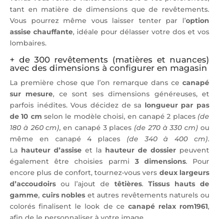
tant en matière de dimensions que de revêtements.
Vous pourrez même vous laisser tenter par l’
option
assise chauffante
, idéale pour délasser votre dos et vos
lombaires.
+ de 300 revêtements (matières et nuances)
avec des dimensions à configurer en magasin
La première chose que l’on remarque dans ce
canapé
sur mesure
, ce sont ses dimensions généreuses, et
parfois inédites. Vous décidez de sa
longueur par pas
de 10 cm
selon le modèle choisi, en canapé 2 places
(de
180 à 260 cm)
, en canapé 3 places
(de 270 à 330 cm)
ou
même en canapé 4 places
(de 340 à 400 cm)
.
La
hauteur d’assise
et la
hauteur de dossier
peuvent
également être choisies parmi
3 dimensions
. Pour
encore plus de confort, tournez-vous vers
deux largeurs
d’accoudoirs
ou l’ajout de
têtières
.
Tissus hauts de
gamme
,
cuirs nobles
et autres revêtements naturels ou
colorés finalisent le look de ce
canapé relax rom1961
,
afin de le personnaliser à votre image.