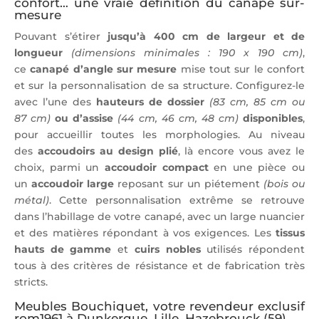
confort… une vraie définition du canapé sur-
mesure
Pouvant s’étirer
jusqu’à 400 cm de largeur et de
longueur
(dimensions minimales : 190 x 190 cm)
,
ce
canapé d’angle sur mesure
mise tout sur le confort
et sur la personnalisation de sa structure. Configurez-le
avec l’une des
hauteurs de dossier
(83 cm, 85 cm ou
87 cm)
ou d’assise
(44 cm, 46 cm, 48 cm)
disponibles
,
pour accueillir toutes les morphologies. Au niveau
des
accoudoirs au design plié
, là encore vous avez le
choix, parmi un
accoudoir compact
en une pièce ou
un
accoudoir large
reposant sur un piétement
(bois ou
métal)
. Cette personnalisation extrême se retrouve
dans l’habillage de votre canapé, avec un large nuancier
et des matières répondant à vos exigences. Les
tissus
hauts de gamme
et
cuirs nobles
utilisés répondent
tous à des critères de résistance et de fabrication très
stricts.
Meubles Bouchiquet, votre revendeur exclusif
rom1961 à Dunkerque, Lille, Hazebrouck (59)