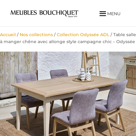
MENU
Accueil
/
Nos collections
/
Collection Odyssée ADL
/ Table salle
à manger chêne avec allonge style campagne chic – Odyssée