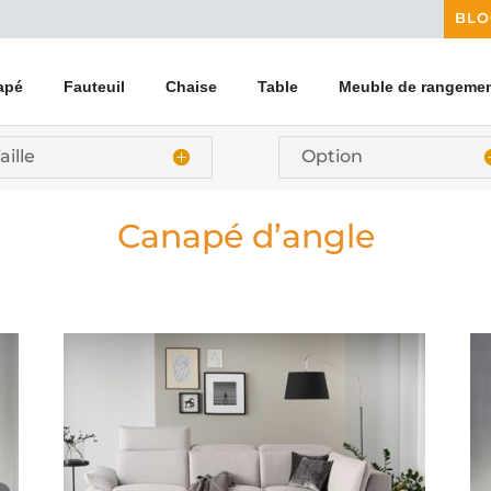
BLO
apé
Fauteuil
Chaise
Table
Meuble de rangeme
aille
Option
Canapé d’angle