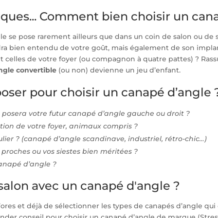
ques... Comment bien choisir un cana
 se pose rarement ailleurs que dans un coin de salon ou de s
a bien entendu de votre goût, mais également de son implanta
t celles de votre foyer (ou compagnon à quatre pattes) ? Rassur
gle convertible
(ou non) devienne un jeu d’enfant.
oser pour choisir un canapé d’angle 
e posera votre futur canapé d’angle gauche ou droit ?
tion de votre foyer, animaux compris ?
ulier ? (canapé d’angle scandinave, industriel, rétro-chic…)
 proches ou vos siestes bien méritées ?
canapé d’angle ?
lon avec un canapé d'angle ?
ores et déjà de sélectionner les types de canapés d’angle qu
der conseil pour choisir un canapé d’angle de marque (Stressl